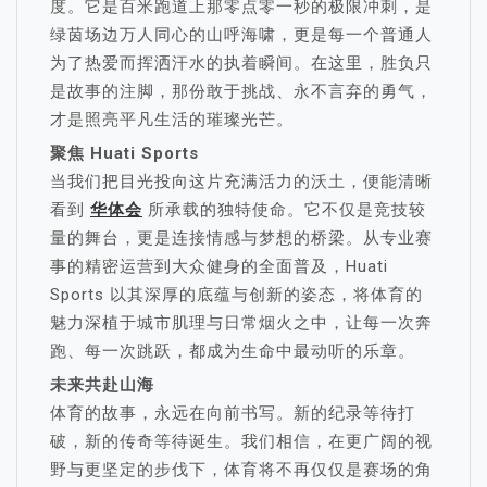
度。它是百米跑道上那零点零一秒的极限冲刺，是
绿茵场边万人同心的山呼海啸，更是每一个普通人
为了热爱而挥洒汗水的执着瞬间。在这里，胜负只
是故事的注脚，那份敢于挑战、永不言弃的勇气，
才是照亮平凡生活的璀璨光芒。
聚焦 Huati Sports
当我们把目光投向这片充满活力的沃土，便能清晰
看到
华体会
所承载的独特使命。它不仅是竞技较
量的舞台，更是连接情感与梦想的桥梁。从专业赛
事的精密运营到大众健身的全面普及，Huati
Sports 以其深厚的底蕴与创新的姿态，将体育的
魅力深植于城市肌理与日常烟火之中，让每一次奔
跑、每一次跳跃，都成为生命中最动听的乐章。
未来共赴山海
体育的故事，永远在向前书写。新的纪录等待打
破，新的传奇等待诞生。我们相信，在更广阔的视
野与更坚定的步伐下，体育将不再仅仅是赛场的角