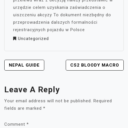
przelewu wraz z decyzją należy przedstawić w
urzędzie celem uzyskania zaświadczenia o
uiszczeniu akcyzy To dokument niezbędny do
przeprowadzenia dalszych formalności
rejestracyjnych pojazdu w Polsce
Uncategorized
POST
NEPAL GUIDE
CS2 BLOODY MACRO
NAVIGATION
Leave A Reply
Your email address will not be published.
Required
fields are marked
*
Comment
*