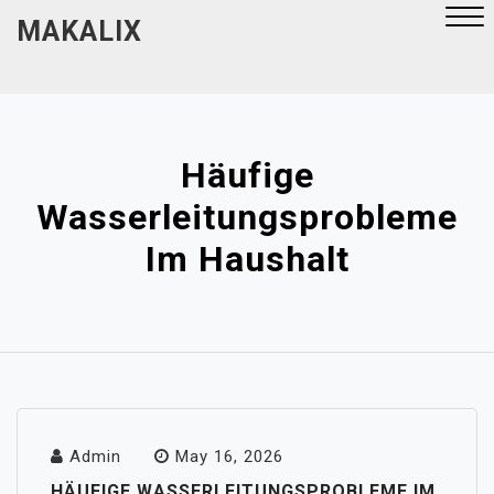
Skip
MAKALIX
to
content
Close
Menu
Häufige
Wasserleitungsprobleme
Im Haushalt
Admin
May 16, 2026
HÄUFIGE WASSERLEITUNGSPROBLEME IM